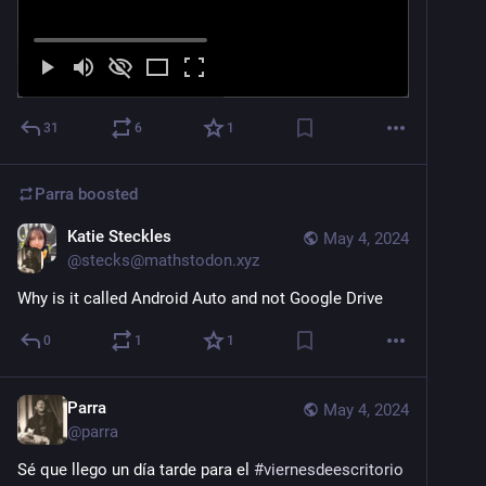
31
6
1
Parra
boosted
Katie Steckles
May 4, 2024
@
stecks@mathstodon.xyz
Why is it called Android Auto and not Google Drive
0
1
1
Parra
May 4, 2024
@
parra
Sé que llego un día tarde para el 
#
viernesdeescritorio