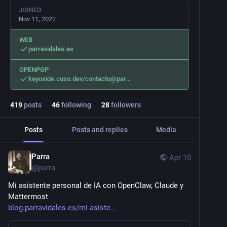
JOINED
Nov 11, 2022
WEB
parravidales.es
OPENPGP
keyoxide.cuzo.dev/contacto@par
419
posts
46
following
28
followers
Posts
Posts and replies
Media
Parra
Apr 10
@
parra
Mi asistente personal de IA con OpenClaw, Claude y 
Mattermost 
blog.parravidales.es/mi-asiste