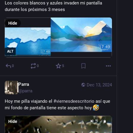
Los colores blancos y azules invaden mi pantalla 
durante los próximos 3 meses
Hide
ALT
0
0
5
Parra
Dec 13, 2024
@
parra
Hoy me pilla viajando el 
#
viernesdeescritorio
 así que 
mi fondo de pantalla tiene este aspecto hoy 
Hide