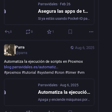
Parravidales
·
Feb 26
Asegura las apps de tu nube con TinyAuth y Pocket-ID
Si ya estás usando Pocket-ID para unificar la autenticación en tu homelab, TinyAuth es el eslabón que te falta para securizar de forma cómoda tus aplicaciones usando Passkeys, sin tener que pelearte con configuraciones avanzadas de OIDC.
0
0
1
Parra
Aug 6, 2025
@
parra
Automatiza la ejecución de scripts en Proxmox 
blog.parravidales.es/automatiz
#
proxmox
#
tutorial
#
systemd
#
cron
#
timer
#
vm
Parravidales
·
Aug 6, 2025
Automatiza la ejecución de scripts en Proxmox
Apaga y enciende máquinas por consola, de manera automática y mucho más