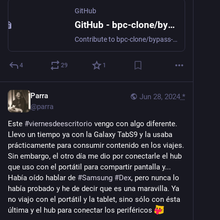
GitHub
GitHub - bpc-clone/bypass-paywalls-clean-filters
Contribute to bpc-clone/bypass-paywalls-clean-filters development by creating an account on GitHub.
4
29
1
Parra
Jun 28, 2024
*
@
parra
Este 
#
viernesdeescritorio
 vengo con algo diferente. 
Llevo un tiempo ya con la Galaxy TabS9 y la usaba 
prácticamente para consumir contenido en los viajes. 
Sin embargo, el otro día me dio por conectarle el hub 
que uso con el portátil para compartir pantalla y... 
Había oído hablar de 
#
Samsung
#
Dex
, pero nunca lo 
había probado y he de decir que es una maravilla. Ya 
no viajo con el portátil y la tablet, sino sólo con ésta 
última y el hub para conectar los periféricos 