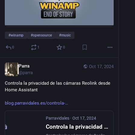
#
winamp
#
opensource
#
music
0
1
0
Parra
Oct 17, 2024
@
parra
Controla la privacidad de las cámaras Reolink desde 
Home Assistant
blog.parravidales.es/controla-
Parravidales
·
Oct 17, 2024
Controla la privacidad de las cámaras Reolink desde Home Assistant