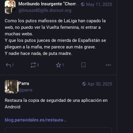
Moribundo Insurgente "Chorradas"
May 11, 2025
@
linuxzx80@fe.disroot.org
Como los putos mafiosos de LaLiga han capado la
web, no puedo ver la Vuelta femenina, ni entrar a
muchas webs.
Y que los putos jueces de mierda de Españistán se
plieguen a la mafia, me parece aun más grave.
Y nadie hace nada, de puta madre.
1
3
1
Parra
Apr 30, 2025
@
parra
Restaura la copia de seguridad de una aplicación en 
Android
blog.parravidales.es/restaura-