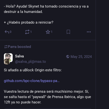
- Hola? Ayuda! Skynet ha tomado consciencia y va a 
destruir a la humanidad.
+ ¿Habéis probado a reiniciar?
0
1
1
Parra
boosted
Salva
May 25, 2024
@
salva_pl@mas.to
Si añadís a uBlock Origin este filtro:
github.com/bpc-clone/bypass-pa
Vuestra lectura de prensa será muchísimo mejor. Sí, 
se salta hasta el "paywall" de Prensa Ibérica, algo que 
12ft ya no puede hacer.