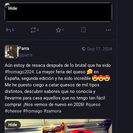
Hide
5
4
1
Parra
Sep 17, 2024
@
parra
Aún estoy de resaca después de lo brutal que ha sido 
#
fromago2024
. La mayor feria del queso 
 en 
España, segunda edición y ha sido increíble 
. 
Me he puesto ciego a catar quesos de mil tipos 
distintos, descubrir sabores que no conocía y 
llevarme para casa aquellos que no tengo tan fácil 
comprar. ¡Nos vemos de nuevo en 2026! 
#
queso
#
cheese
#
fromago
#
zamora
Hide