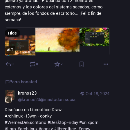
puesto ya otoñal... Probando con 2 monitores 
externos y los colores del sistema sacados, como 
siempre, de los fondos de escritorio... ¡Feliz fin de 
semana!
Hide
ALT
0
0
2
Parra
boosted
kronos23
Oct 18, 2024
@
kronos23@mastodon.social
Diseñado en Libreoffice Draw
Archlinux - i3wm - conky
#
ViernesDeEscritorio
#
DesktopFriday
#
unixporn
#
linux
#
archlinux
#
conky
#
libreoffice
#
draw