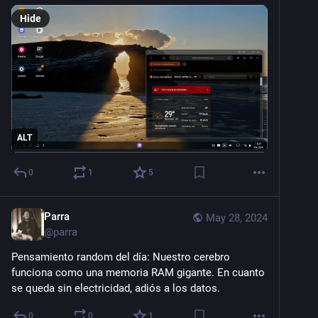
Hide
ALT
0
1
5
Parra
May 28, 2024
@
parra
Pensamiento random del día: Nuestro cerebro 
funciona como una memoria RAM gigante. En cuanto 
se queda sin electricidad, adiós a los datos.
0
0
1