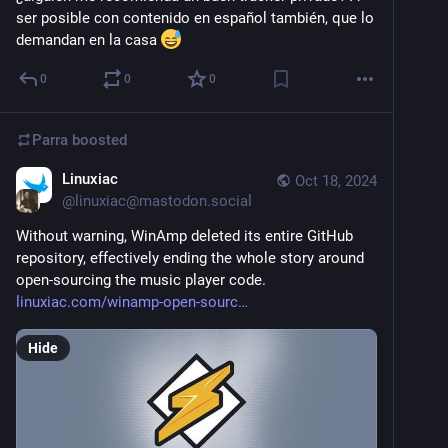
ser posible con contenido en español también, que lo 
demandan en la casa 
0
0
0
Parra
boosted
Linuxiac
Oct 18, 2024
@
linuxiac@mastodon.social
Without warning, WinAmp deleted its entire GitHub 
repository, effectively ending the whole story around 
open-sourcing the music player code.
linuxiac.com/winamp-open-sourc
Hide