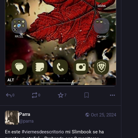
ALT
0
0
7
Parra
Oct 25, 2024
@
parra
En este 
#
viernesdeescritorio
 mi Slimbook se ha 