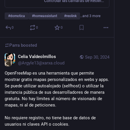
Controlar las cámaras de Reolink desde Home Assistant es perfectamente posible gracias a la API que proporcionan. Aquí te explico cómo controlar la privacidad de las mismas para que no te espíen cuando estás en casa.
#
domotica
#
homeassistant
#
reolink
…and 3 more
0
0
0
Parra
boosted
Celia Valdeolmillos
Sep 30, 2024
@
Argyle13@xarxa.cloud
OpenFreeMap es una herramienta que permite 
mostrar gratis mapas personalizados en webs y apps. 
Se puede utilizar autoalojado (selfhost) o utilizar la 
instancia pública de sus desarrolladores de manera 
gratuita. No hay límites al número de visionado de 
mapas, ni al de peticiones. 
No requiere registro, no tiene base de datos de 
usuarios ni claves API o cookies.