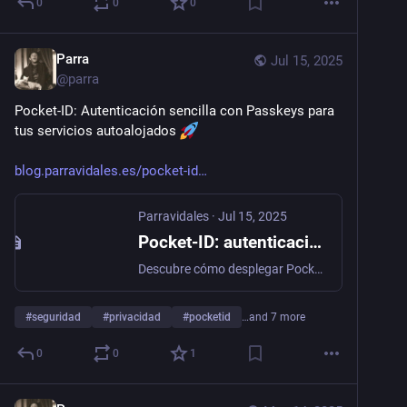
0
0
0
Parra
Jul 15, 2025
@
parra
Pocket-ID: Autenticación sencilla con Passkeys para 
tus servicios autoalojados 
blog.parravidales.es/pocket-id
Parravidales
·
Jul 15, 2025
Pocket-ID: autenticación sencilla con Passkeys para tus servicios autoalojados 🚀
Descubre cómo desplegar Pocket-ID, un servidor de autenticación OIDC ligero y sin contraseñas basado en Passkeys, ideal para integrarlo fácilmente en tus servicios autoalojados. Olvídate de las contraseñas para siempre con este tutorial paso a paso
#
seguridad
#
privacidad
#
pocketid
…and 7 more
0
0
1