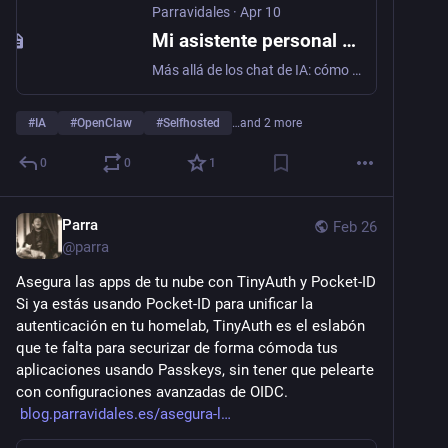
Parravidales
·
Apr 10
Mi asistente personal de IA con OpenClaw, Claude y Mattermost
Más allá de los chat de IA: cómo montar una arquitectura de agentes autoalojada con OpenClaw, Claude y Mattermost. Conecto un LLM con mis archivos y repositorios Git mediante canales temáticos, logrando automatización real con contexto persistente.
#
IA
#
OpenClaw
#
Selfhosted
…and 2 more
0
0
1
Parra
Feb 26
@
parra
Asegura las apps de tu nube con TinyAuth y Pocket-ID  
Si ya estás usando Pocket-ID para unificar la 
autenticación en tu homelab, TinyAuth es el eslabón 
que te falta para securizar de forma cómoda tus 
aplicaciones usando Passkeys, sin tener que pelearte 
con configuraciones avanzadas de OIDC. 
blog.parravidales.es/asegura-l