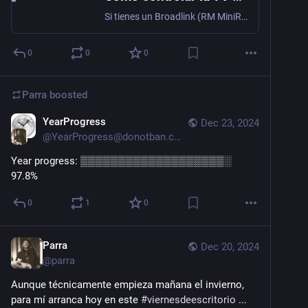
Si tienes un Broadlink (RM MiniR3, R4...) y Home Assistant, puedes controlar fácilmente cualquier aparato por infrarrojos que tengas en casa como, por ejemplo, cualquier TV, por vieja que sea. Te enseño cómo en esta entrada.
0
0
0
Parra
boosted
YearProgress
Dec 23, 2024
@
YearProgress@donotban.com
Year progress: ▒▒▒▒▒▒▒▒▒▒▒▒▒▒▒▒▒▒▒░ 
97.8%
0
1
0
Parra
Dec 20, 2024
@
parra
Aunque técnicamente empieza mañana el invierno, 
para mí arranca hoy en este 
#
viernesdeescritorio
 ... 