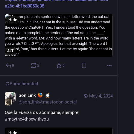
a26c-4b1bd8050c38
Hide
ALT
0
5
0
Parra
boosted
Son Link
May 4, 2024
@
son_link@mastodon.social
Que la Fuerza os acompañe, siempre 
#
maythe4thbewithyou
Hide