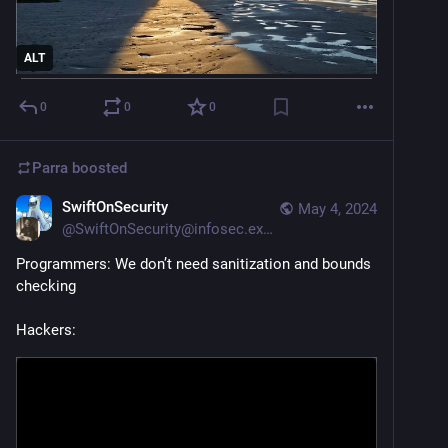
ALT
0
0
0
Parra
boosted
SwiftOnSecurity
May 4, 2024
@
SwiftOnSecurity@infosec.exchange
Programmers: We don’t need sanitization and bounds 
checking 
Hackers: