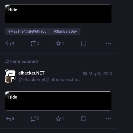
Hide
#
MayThe4thBeWithYou
#
StarWarsDay
0
2
1
Parra
boosted
elhacker.NET
May 3, 2024
@
elhackernet@infosec.exchange
Hide
0
2
1