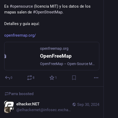
Es 
#
opensource
 (licencia MIT) y los datos de los 
mapas salen de 
#
OpenStreetMap
.
Detalles y guía aquí: 
openfreemap.org/
openfreemap.org
OpenFreeMap
OpenFreeMap – Open-Source Map Hosting lets you display custom maps on your website and apps for free.
0
8
1
Parra
boosted
elhacker.NET
Sep 30, 2024
@
elhackernet@infosec.exchange