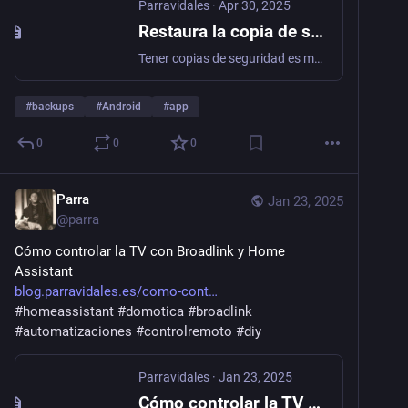
Parravidales
·
Apr 30, 2025
Restaura la copia de seguridad de una aplicación en Android
Tener copias de seguridad es más que recomendable, eso lo sabemos todos. Pero de poco nos sirve si luego no somos capaces de restaurarlas cuando hace falta. Aquí te enseño cómo.
#
backups
#
Android
#
app
0
0
0
Parra
Jan 23, 2025
@
parra
Cómo controlar la TV con Broadlink y Home 
Assistant 
blog.parravidales.es/como-cont
#
homeassistant
#
domotica
#
broadlink
#
automatizaciones
#
controlremoto
#
diy
Parravidales
·
Jan 23, 2025
Cómo controlar la TV con Broadlink y Home Assistant