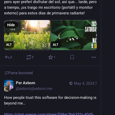
pero ayer preferí disfrutar del sol, así que... tarde, pero 
a tiempo, ¡os traigo mi escritorio (portátil y monitor 
externo) para estos días de primavera radiante!
Hide
ALT
ALT
0
0
1
Parra
boosted
Per Axbom
May 4, 2024
*
@
axbom@axbom.me
How people trust this software for decision-making is
beyond me…
https://chat.openai.com/share/534ac2bd-332c-43d5-