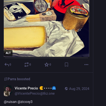
ALT
0
0
0
Parra
boosted
Vicente Precio
• • • •
Aug 29, 2024
@
VicentePrecio@tkz.one
@
ruisan
@
zicoxy3